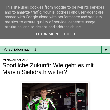
This site uses cookies from Google to deliver its services
and to analyze traffic. Your IP address and user-agent are
shared with Google along with performance and security
metrics to ensure quality of service, generate usage
statistics, and to detect and address abuse.
Mit frischen Themen aus der Region immer auf dem
LEARN MORE
GOT IT
Laufenden...
▼
29 November 2021
Sportliche Zukunft: Wie geht es mit
Marvin Siebdrath weiter?