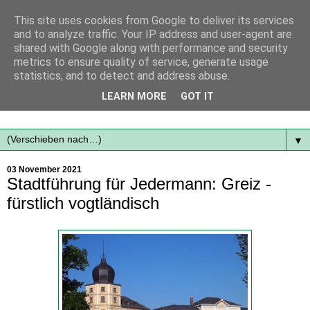
This site uses cookies from Google to deliver its services
and to analyze traffic. Your IP address and user-agent are
shared with Google along with performance and security
metrics to ensure quality of service, generate usage
statistics, and to detect and address abuse.
Mit frischen Themen aus der Region immer auf dem
LEARN MORE
GOT IT
Laufenden...
▼
03 November 2021
Stadtführung für Jedermann: Greiz -
fürstlich vogtländisch