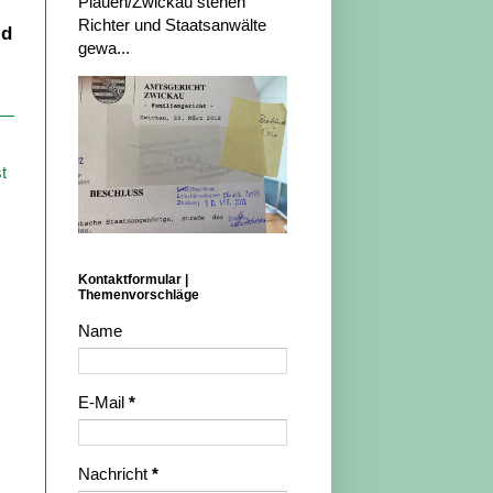
Plauen/Zwickau stehen
Richter und Staatsanwälte
ld
gewa...
t
Kontaktformular |
Themenvorschläge
Name
E-Mail
*
Nachricht
*