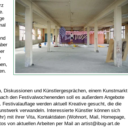
rz
e.
ge
mal
end
aber
ner
e
nen,
en.
, Diskussionen und Künstlergesprächen, einem Kunstmarkt
nach den Festivalwochenenden soll es außerdem Angebote
 Festivalauflage werden aktuell Kreative gesucht, die die
unstwerk verwandeln. Interessierte Künstler können sich
hr) mit ihrer Vita, Kontaktdaten (Wohnort, Mail, Homepage,
os von aktuellen Arbeiten per Mail an artist@ibug-art.de