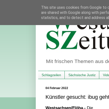
This site uses cookies from Google to de
are shared with Google along with perfo
statistics, and to detect and address a
Mit frischen Themen aus d
Schlagzeilen
Sächsische Justiz
Vid
04 Februar 2022
Künstler gesucht: ibug geh
Westsachsen/Flöha.-
Die