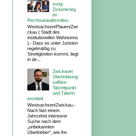
sung:
Zickenkrieg
im
Rechtsanwaltsmilieu
Westsachsen/Plauen/Zwi
ckau ( Stadt des
institutionellen Wahnsinns
).- Dass es unter Juristen
regelmäßig zu
Streitigkeiten kommt, liegt
in de...
Zwickauer
Überklebung
saffäre:
Tatzeitpunkt
und Täterin
ermittelt
Westsachsen/Zwickau.-
Nach fast einem
Jahrzehnt intensiver
Suche nach dem
„unbekannten
Überkleber“, wie ihn