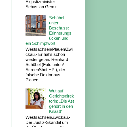
Exjustizminister
Sebastian Gemk...
Schübel
unter
Beschuss:
Erinnerungsl
ücken und
ein Schimpfwort
Westsachsen/Plauen/Zwi
ckau.- Er hat's schon
wieder getan: Reinhard
Schübel (Foto unten/
ScreenShot HP ), der
falsche Doktor aus
Plauen ...
Wut auf
Gerichtsdirek
torin: „Die Ast
gehört in den
Knast!“
Westsachsen/Zwickau.-
Der Justiz-Skandal um