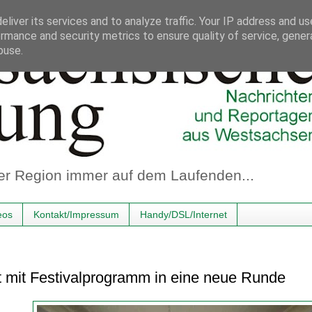
liver its services and to analyze traffic. Your IP address and u
rmance and security metrics to ensure quality of service, gene
buse.
er Region immer auf dem Laufenden...
eos
Kontakt/Impressum
Handy/DSL/Internet
t mit Festivalprogramm in eine neue Runde