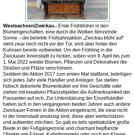
Westsachsen/Zwickau.-
Erste Frühblüher in den
Blumengeschäften, eine durch die Wolken blinzelnde
Sonne – die beliebte Frühjahrsaktion „Zwickau blüht auf“
steht zwar noch nicht vor der Tür, wird aber hinter den
Kulissen bereits vorbereitet. Um den Frühling in die
Zwickauer Innenstadt zu locken, sollen vom 9. April bis zum
1. Mai 2022 wieder Blumen, Pflanzen und Dekoratives die
Straßen und Plätze verschönern.
Seitdem die Aktion 2017 zum ersten Mal stattfand, beteiligen
sich jedes Jahr viele Händler und Anlieger. Sie stellen
hübsch dekorierte Blumenkübel vor ihre Geschäfte oder
ziehen mit kreativen Pflanzobjekten die Aufmerksamkeit der
Passanten auf sich. Zur Unterstützung der Einzelhändler
haben sich in den vergangenen beiden Jahren auch andere
Zwickauer Firmen in die Aktion eingebracht, die zwar nicht
in der Innenstadt ansässig sind, diese aber wertschätzen
und aufwerten möchten. So gab es teils spektakuläre große
Beete in der Fußgängerzone und charmant bepflanzte
Objekte wie Fässer, Kabeltrommeln oder auch ein Klavier.