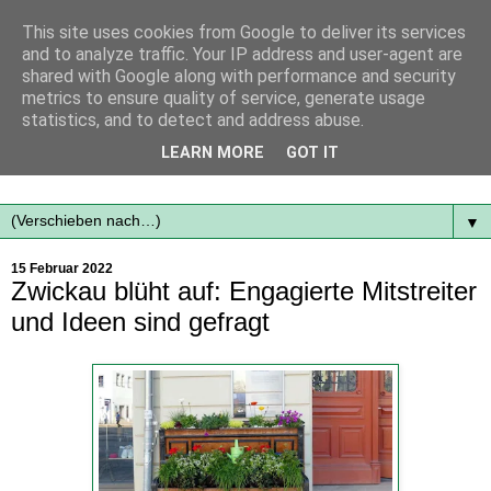
This site uses cookies from Google to deliver its services
and to analyze traffic. Your IP address and user-agent are
shared with Google along with performance and security
metrics to ensure quality of service, generate usage
statistics, and to detect and address abuse.
Mit frischen Themen aus der Region immer auf dem
LEARN MORE
GOT IT
Laufenden...
▼
15 Februar 2022
Zwickau blüht auf: Engagierte Mitstreiter
und Ideen sind gefragt