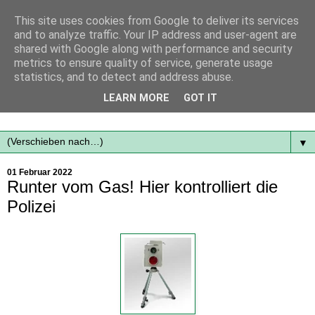
This site uses cookies from Google to deliver its services
and to analyze traffic. Your IP address and user-agent are
shared with Google along with performance and security
metrics to ensure quality of service, generate usage
statistics, and to detect and address abuse.
Mit frischen Themen aus der Region immer auf dem
LEARN MORE
GOT IT
Laufenden...
▼
01 Februar 2022
Runter vom Gas! Hier kontrolliert die
Polizei