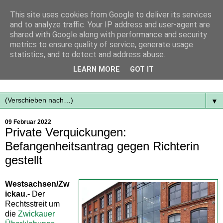
This site uses cookies from Google to deliver its services
and to analyze traffic. Your IP address and user-agent are
shared with Google along with performance and security
metrics to ensure quality of service, generate usage
statistics, and to detect and address abuse.
Mit frischen Themen aus der Region immer auf dem
LEARN MORE
GOT IT
Laufenden...
▼
09 Februar 2022
Private Verquickungen:
Befangenheitsantrag gegen Richterin
gestellt
Westsachsen/Zw
ickau.-
Der
Rechtsstreit um
die
Zwickauer