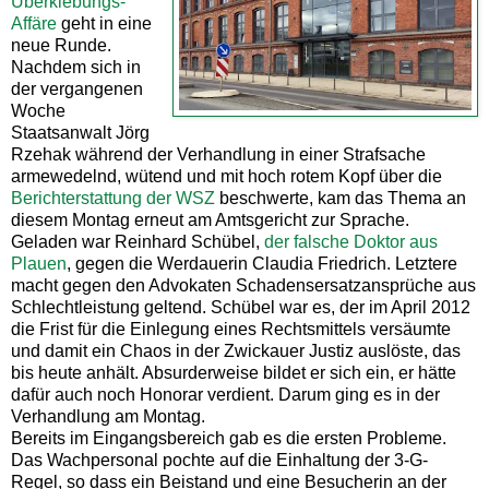
Überklebungs-
Affäre
geht in eine
neue Runde.
Nachdem sich in
der vergangenen
Woche
Staatsanwalt Jörg
Rzehak während der Verhandlung in einer Strafsache
armewedelnd, wütend und mit hoch rotem Kopf über die
Berichterstattung der WSZ
beschwerte, kam das Thema an
diesem Montag erneut am Amtsgericht zur Sprache.
Geladen war Reinhard Schübel,
der falsche Doktor aus
Plauen
, gegen die Werdauerin Claudia Friedrich. Letztere
macht gegen den Advokaten Schadensersatzansprüche aus
Schlechtleistung geltend. Schübel war es, der im April 2012
die Frist für die Einlegung eines Rechtsmittels versäumte
und damit ein Chaos in der Zwickauer Justiz auslöste, das
bis heute anhält. Absurderweise bildet er sich ein, er hätte
dafür auch noch Honorar verdient. Darum ging es in der
Verhandlung am Montag.
Bereits im Eingangsbereich gab es die ersten Probleme.
Das Wachpersonal pochte auf die Einhaltung der 3-G-
Regel, so dass ein Beistand und eine Besucherin an der