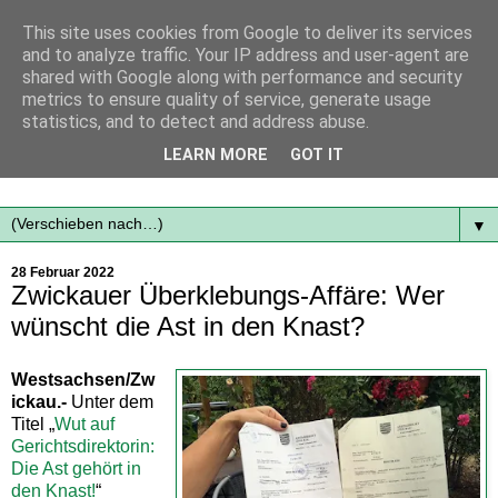
This site uses cookies from Google to deliver its services
and to analyze traffic. Your IP address and user-agent are
shared with Google along with performance and security
metrics to ensure quality of service, generate usage
statistics, and to detect and address abuse.
Mit frischen Themen aus der Region immer auf dem
LEARN MORE
GOT IT
Laufenden...
▼
28 Februar 2022
Zwickauer Überklebungs-Affäre: Wer
wünscht die Ast in den Knast?
Westsachsen/Zw
ickau.-
Unter dem
Titel „
Wut auf
Gerichtsdirektorin:
Die Ast gehört in
den Knast!
“