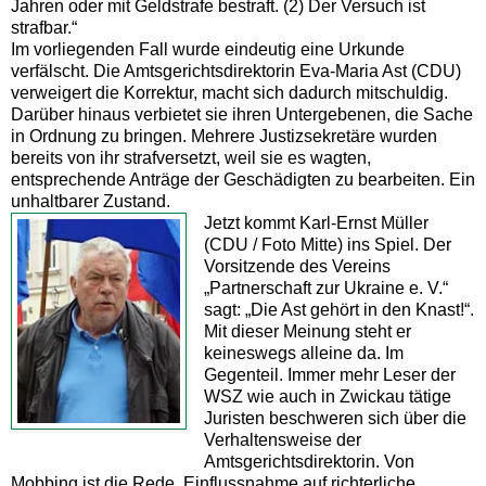
Jahren oder mit Geldstrafe bestraft. (2) Der Versuch ist
strafbar.“
Im vorliegenden Fall wurde eindeutig eine Urkunde
verfälscht. Die Amtsgerichtsdirektorin Eva-Maria Ast (CDU)
verweigert die Korrektur, macht sich dadurch mitschuldig.
Darüber hinaus verbietet sie ihren Untergebenen, die Sache
in Ordnung zu bringen. Mehrere Justizsekretäre wurden
bereits von ihr strafversetzt, weil sie es wagten,
entsprechende Anträge der Geschädigten zu bearbeiten. Ein
unhaltbarer Zustand.
Jetzt kommt Karl-Ernst Müller
(CDU / Foto Mitte) ins Spiel. Der
Vorsitzende des Vereins
„Partnerschaft zur Ukraine e. V.“
sagt: „Die Ast gehört in den Knast!“.
Mit dieser Meinung steht er
keineswegs alleine da. Im
Gegenteil. Immer mehr Leser der
WSZ wie auch in Zwickau tätige
Juristen beschweren sich über die
Verhaltensweise der
Amtsgerichtsdirektorin. Von
Mobbing ist die Rede, Einflussnahme auf richterliche