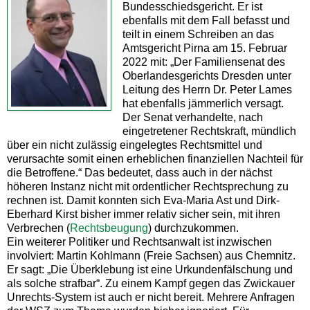
Bundesschiedsgericht. Er ist
ebenfalls mit dem Fall befasst und
teilt in einem Schreiben an das
Amtsgericht Pirna am 15. Februar
2022 mit: „Der Familiensenat des
Oberlandesgerichts Dresden unter
Leitung des Herrn Dr. Peter Lames
hat ebenfalls jämmerlich versagt.
Der Senat verhandelte, nach
eingetretener Rechtskraft, mündlich
über ein nicht zulässig eingelegtes Rechtsmittel und
verursachte somit einen erheblichen finanziellen Nachteil für
die Betroffene.“ Das bedeutet, dass auch in der nächst
höheren Instanz nicht mit ordentlicher Rechtsprechung zu
rechnen ist. Damit konnten sich Eva-Maria Ast und Dirk-
Eberhard Kirst bisher immer relativ sicher sein, mit ihren
Verbrechen (
Rechtsbeugung
) durchzukommen.
Ein weiterer Politiker und Rechtsanwalt ist inzwischen
involviert: Martin Kohlmann (Freie Sachsen) aus Chemnitz.
Er sagt: „Die Überklebung ist eine Urkundenfälschung und
als solche strafbar“. Zu einem Kampf gegen das Zwickauer
Unrechts-System ist auch er nicht bereit. Mehrere Anfragen