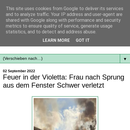
This site uses cookies from Google to deliver its services
and to analyze traffic. Your IP address and user-agent are
shared with Google along with performance and security
metrics to ensure quality of service, generate usage
statistics, and to detect and address abuse.
Mit frischen Themen aus der Region immer auf dem
LEARN MORE
GOT IT
Laufenden...
▼
02 September 2022
Feuer in der Violetta: Frau nach Sprung
aus dem Fenster Schwer verletzt