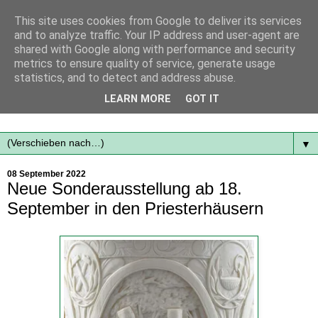
This site uses cookies from Google to deliver its services
and to analyze traffic. Your IP address and user-agent are
shared with Google along with performance and security
metrics to ensure quality of service, generate usage
statistics, and to detect and address abuse.
Mit frischen Themen aus der Region immer auf dem
LEARN MORE
GOT IT
Laufenden...
▼
08 September 2022
Neue Sonderausstellung ab 18.
September in den Priesterhäusern