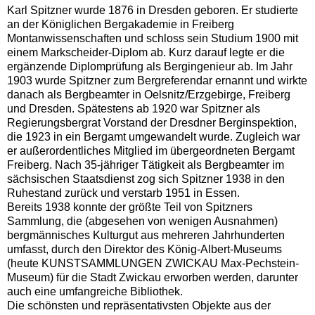
Karl Spitzner wurde 1876 in Dresden geboren. Er studierte
an der Königlichen Bergakademie in Freiberg
Montanwissenschaften und schloss sein Studium 1900 mit
einem Markscheider-Diplom ab. Kurz darauf legte er die
ergänzende Diplomprüfung als Bergingenieur ab. Im Jahr
1903 wurde Spitzner zum Bergreferendar ernannt und wirkte
danach als Bergbeamter in Oelsnitz/Erzgebirge, Freiberg
und Dresden. Spätestens ab 1920 war Spitzner als
Regierungsbergrat Vorstand der Dresdner Berginspektion,
die 1923 in ein Bergamt umgewandelt wurde. Zugleich war
er außerordentliches Mitglied im übergeordneten Bergamt
Freiberg. Nach 35-jähriger Tätigkeit als Bergbeamter im
sächsischen Staatsdienst zog sich Spitzner 1938 in den
Ruhestand zurück und verstarb 1951 in Essen.
Bereits 1938 konnte der größte Teil von Spitzners
Sammlung, die (abgesehen von wenigen Ausnahmen)
bergmännisches Kulturgut aus mehreren Jahrhunderten
umfasst, durch den Direktor des König-Albert-Museums
(heute KUNSTSAMMLUNGEN ZWICKAU Max-Pechstein-
Museum) für die Stadt Zwickau erworben werden, darunter
auch eine umfangreiche Bibliothek.
Die schönsten und repräsentativsten Objekte aus der