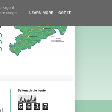
ser-agent
rate usage
LEARN MORE
GOT IT
Seitenaufrufe heute
5
6
1
7