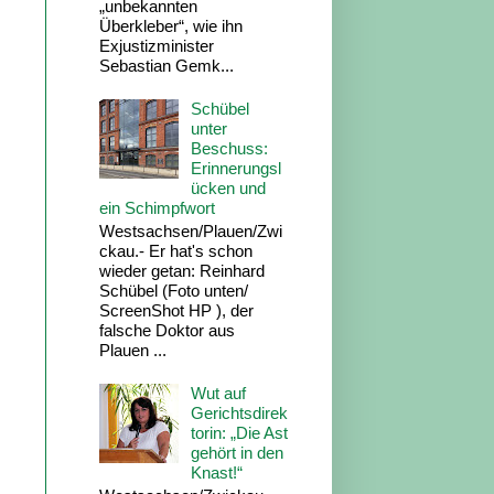
„unbekannten
Überkleber“, wie ihn
Exjustizminister
Sebastian Gemk...
Schübel
unter
Beschuss:
Erinnerungsl
ücken und
ein Schimpfwort
Westsachsen/Plauen/Zwi
ckau.- Er hat's schon
wieder getan: Reinhard
Schübel (Foto unten/
ScreenShot HP ), der
falsche Doktor aus
Plauen ...
Wut auf
Gerichtsdirek
torin: „Die Ast
gehört in den
Knast!“