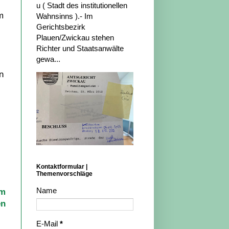
u ( Stadt des institutionellen
m
Wahnsinns ).- Im
Gerichtsbezirk
Plauen/Zwickau stehen
Richter und Staatsanwälte
gewa...
n
Kontaktformular |
Themenvorschläge
Name
am
en
E-Mail
*