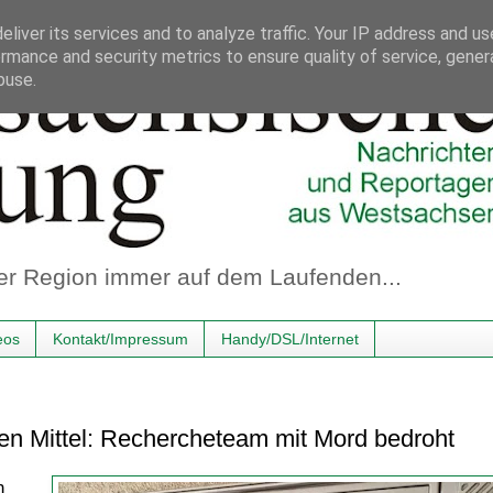
liver its services and to analyze traffic. Your IP address and u
rmance and security metrics to ensure quality of service, gene
buse.
er Region immer auf dem Laufenden...
eos
Kontakt/Impressum
Handy/DSL/Internet
zten Mittel: Rechercheteam mit Mord bedroht
n