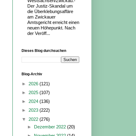
Westsachsen/Zwickau.-
Der Justiz-Skandal um
die Überklebungsaffäre
am Zwickauer
Amtsgericht erreicht einen
neuen Höhepunkt. Nach
der Veröff...
Dieses Blog durchsuchen
Blog-Archiv
►
2026
(121)
►
2025
(107)
►
2024
(136)
►
2023
(222)
▼
2022
(276)
►
Dezember 2022
(20)
►
November 2022
(14)