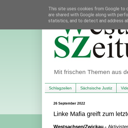
This site uses cookies from Google to de
are shared with Google along with perfo
statistics, and to detect and address a
Mit frischen Themen aus d
Schlagzeilen
Sächsische Justiz
Vid
26 September 2022
Linke Mafia greift zum let
Westsachsen/Zwickau.-
Aktiviste