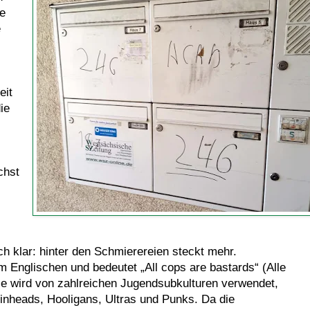
ie
e
eit
ie
chst
ch klar: hinter den Schmierereien steckt mehr.
Englischen und bedeutet „All cops are bastards“ (Alle
le wird von zahlreichen Jugendsubkulturen verwendet,
nheads, Hooligans, Ultras und Punks. Da die