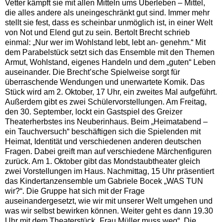
Vetter kämpft sie mit allen Mitteln ums Überleben – Mittel,
die alles andere als uneingeschränkt gut sind. Immer mehr
stellt sie fest, dass es scheinbar unmöglich ist, in einer Welt
von Not und Elend gut zu sein. Bertolt Brecht schrieb
einmal: „Nur wer im Wohlstand lebt, lebt an- genehm.“ Mit
dem Parabelstück setzt sich das Ensemble mit den Themen
Armut, Wohlstand, eigenes Handeln und dem „guten“ Leben
auseinander. Die Brecht’sche Spielweise sorgt für
überraschende Wendungen und unerwartete Komik. Das
Stück wird am 2. Oktober, 17 Uhr, ein zweites Mal aufgeführt.
Außerdem gibt es zwei Schülervorstellungen. Am Freitag,
den 30. September, lockt ein Gastspiel des Greizer
Theaterherbstes ins Neuberinhaus. Beim „Heimatabend –
ein Tauchversuch“ beschäftigen sich die Spielenden mit
Heimat, Identität und verschiedenen anderen deutschen
Fragen. Dabei greift man auf verschiedene Märchenfiguren
zurück. Am 1. Oktober gibt das Mondstaubtheater gleich
zwei Vorstellungen im Haus. Nachmittag, 15 Uhr präsentiert
das Kindertanzensemble um Gabriele Bocek „WAS TUN
wir?“. Die Gruppe hat sich mit der Frage
auseinandergesetzt, wie wir mit unserer Welt umgehen und
was wir selbst bewirken können. Weiter geht es dann 19.30
Uhr mit dem Theaterstück „Frau Müller muss weg“. Die