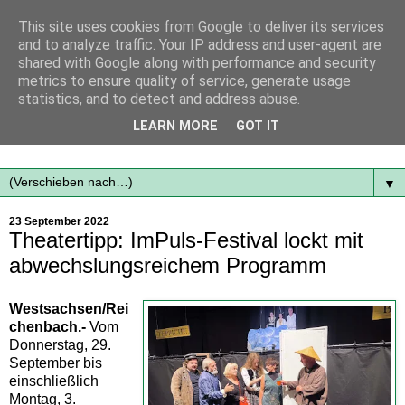
This site uses cookies from Google to deliver its services
and to analyze traffic. Your IP address and user-agent are
shared with Google along with performance and security
metrics to ensure quality of service, generate usage
statistics, and to detect and address abuse.
Mit frischen Themen aus der Region immer auf dem
LEARN MORE
GOT IT
Laufenden...
▼
23 September 2022
Theatertipp: ImPuls-Festival lockt mit
abwechslungsreichem Programm
Westsachsen/Rei
chenbach.-
Vom
Donnerstag, 29.
September bis
einschließlich
Montag, 3.