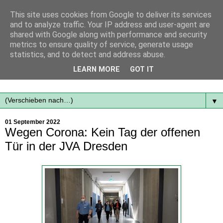
This site uses cookies from Google to deliver its services
and to analyze traffic. Your IP address and user-agent are
shared with Google along with performance and security
metrics to ensure quality of service, generate usage
statistics, and to detect and address abuse.
Mit frischen Themen aus der Region immer auf dem
LEARN MORE
GOT IT
Laufenden...
▼
01 September 2022
Wegen Corona: Kein Tag der offenen
Tür in der JVA Dresden