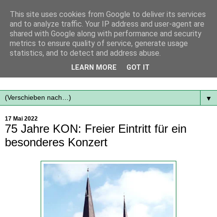
This site uses cookies from Google to deliver its services
and to analyze traffic. Your IP address and user-agent are
shared with Google along with performance and security
metrics to ensure quality of service, generate usage
statistics, and to detect and address abuse.
Mit frischen Themen aus der Region immer auf dem
LEARN MORE
GOT IT
Laufenden...
▼
17 Mai 2022
75 Jahre KON: Freier Eintritt für ein
besonderes Konzert