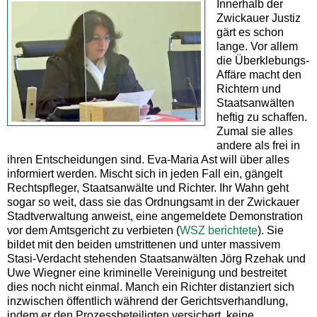
Innerhalb der
Zwickauer Justiz
gärt es schon
lange. Vor allem
die Überklebungs-
Affäre macht den
Richtern und
Staatsanwälten
heftig zu schaffen.
Zumal sie alles
andere als frei in
ihren Entscheidungen sind. Eva-Maria Ast will über alles
informiert werden. Mischt sich in jeden Fall ein, gängelt
Rechtspfleger, Staatsanwälte und Richter. Ihr Wahn geht
sogar so weit, dass sie das Ordnungsamt in der Zwickauer
Stadtverwaltung anweist, eine angemeldete Demonstration
vor dem Amtsgericht zu verbieten (
WSZ berichtete
). Sie
bildet mit den beiden umstrittenen und unter massivem
Stasi-Verdacht stehenden Staatsanwälten Jörg Rzehak und
Uwe Wiegner eine kriminelle Vereinigung und bestreitet
dies noch nicht einmal. Manch ein Richter distanziert sich
inzwischen öffentlich während der Gerichtsverhandlung,
indem er den Prozessbeteiligten versichert, keine