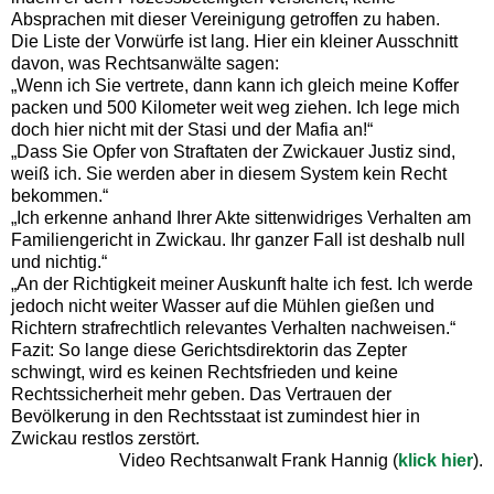
Absprachen mit dieser Vereinigung getroffen zu haben.
Die Liste der Vorwürfe ist lang. Hier ein kleiner Ausschnitt
davon, was Rechtsanwälte sagen:
„Wenn ich Sie vertrete, dann kann ich gleich meine Koffer
packen und 500 Kilometer weit weg ziehen. Ich lege mich
doch hier nicht mit der Stasi und der Mafia an!“
„Dass Sie Opfer von Straftaten der Zwickauer Justiz sind,
weiß ich. Sie werden aber in diesem System kein Recht
bekommen.“
„Ich erkenne anhand Ihrer Akte sittenwidriges Verhalten am
Familiengericht in Zwickau. Ihr ganzer Fall ist deshalb null
und nichtig.“
„An der Richtigkeit meiner Auskunft halte ich fest. Ich werde
jedoch nicht weiter Wasser auf die Mühlen gießen und
Richtern strafrechtlich relevantes Verhalten nachweisen.“
Fazit: So lange diese Gerichtsdirektorin das Zepter
schwingt, wird es keinen Rechtsfrieden und keine
Rechtssicherheit mehr geben. Das Vertrauen der
Bevölkerung in den Rechtsstaat ist zumindest hier in
Zwickau restlos zerstört.
Video Rechtsanwalt Frank Hannig (
klick hier
).