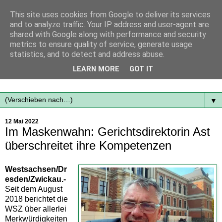
This site uses cookies from Google to deliver its services
and to analyze traffic. Your IP address and user-agent are
shared with Google along with performance and security
metrics to ensure quality of service, generate usage
statistics, and to detect and address abuse.
Mit frischen Themen aus der Region immer auf dem
LEARN MORE
GOT IT
Laufenden...
▼
12 Mai 2022
Im Maskenwahn: Gerichtsdirektorin Ast
überschreitet ihre Kompetenzen
Westsachsen/Dr
esden/Zwickau.-
Seit dem August
2018 berichtet die
WSZ über allerlei
Merkwürdigkeiten