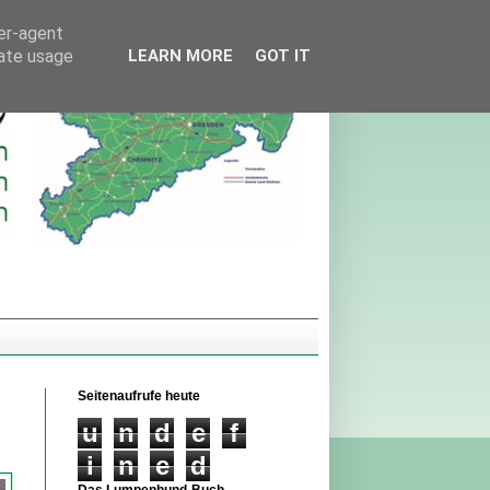
ser-agent
rate usage
LEARN MORE
GOT IT
Seitenaufrufe heute
u
n
d
e
f
i
n
e
d