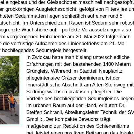
el eingebaut und der Gleisschotter maschinell nachgestopft.
er grobkörnigen Ausgleichsschicht, gefolgt von Filtervlies u
teten Sedummatten liegen schließlich auf einer rund 5
atschicht. Im Unterschied zum Rasen ist Sedum sehr robus
 begrenzte Wuchshöhe auf – perfekte Voraussetzungen also
em vorgezogenen Einbauende am 20. Mai 2022 folgte nach
e die vorfristige Aufnahme des Linienbetriebs am 21. Mai
 hochliegendes Sedumgleis hergestellt.
In Zwickau hatte man bislang unterschiedliche
Erfahrungen mit den bestehenden 1400 Metern
Grüngleis. Während im Stadtteil Neuplanitz
pflegeintensive Gräser dominieren, ist der
innerstädtische Abschnitt am Alten Steinweg mit
Sedumgewächsen praktisch pflegefrei. Die
Vorteile des hochliegenden Sedumgleises liegen
im urbanen Raum auf der Hand, erläutert Dr.
Steffen Schranil, Abteilungsleiter Technik der S
GmbH: „Der kompakte Bewuchs trägt
maßgebend zur Reduktion des Schienenlärms
bei, leistet einen positiven Beitrag an das lokale