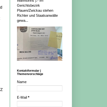
Wahnsinns ).- Im
Gerichtsbezirk
nd
Plauen/Zwickau stehen
Richter und Staatsanwälte
t
gewa...
Kontaktformular |
Themenvorschläge
Name
VZ
E-Mail
*