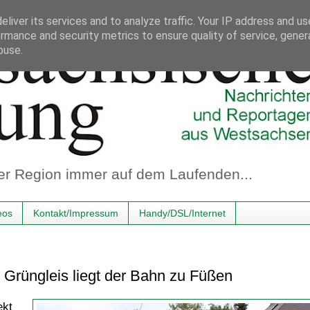
liver its services and to analyze traffic. Your IP address and u
rmance and security metrics to ensure quality of service, gene
buse.
er Region immer auf dem Laufenden...
eos
Kontakt/Impressum
Handy/DSL/Internet
 Grüngleis liegt der Bahn zu Füßen
ekt