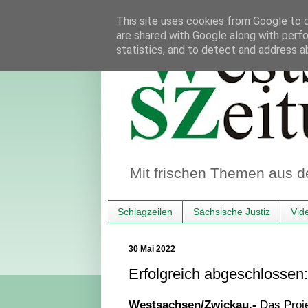
This site uses cookies from Google to de
are shared with Google along with perfo
statistics, and to detect and address a
Mit frischen Themen aus d
Schlagzeilen
Sächsische Justiz
Vid
30 Mai 2022
Erfolgreich abgeschlossen:
Westsachsen/Zwickau.-
Das Proj