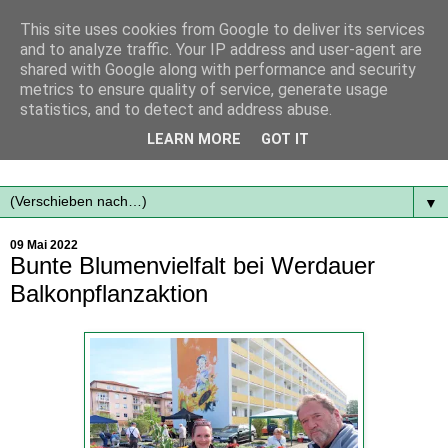
This site uses cookies from Google to deliver its services
and to analyze traffic. Your IP address and user-agent are
shared with Google along with performance and security
metrics to ensure quality of service, generate usage
statistics, and to detect and address abuse.
Mit frischen Themen aus der Region immer auf dem
LEARN MORE
GOT IT
Laufenden...
▼
09 Mai 2022
Bunte Blumenvielfalt bei Werdauer
Balkonpflanzaktion