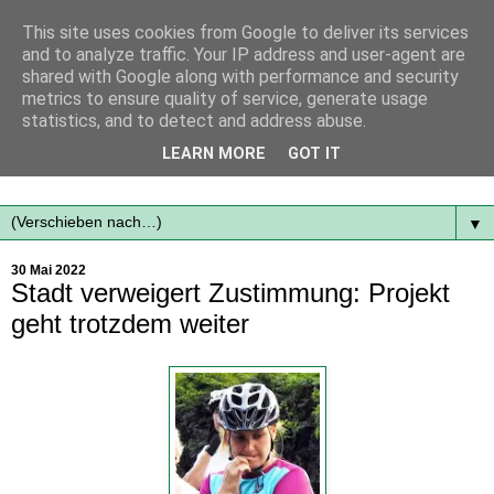
This site uses cookies from Google to deliver its services
and to analyze traffic. Your IP address and user-agent are
shared with Google along with performance and security
metrics to ensure quality of service, generate usage
statistics, and to detect and address abuse.
Mit frischen Themen aus der Region immer auf dem
LEARN MORE
GOT IT
Laufenden...
▼
30 Mai 2022
Stadt verweigert Zustimmung: Projekt
geht trotzdem weiter