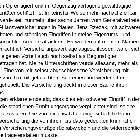
n Opfer agiert und im Gegenzug verlogene gewalttägige
entäter schützt, ist in keinster Weise mehr nachvollziehbar.
werde seit nunmehr über sechs Jahren vom Generalvertrete
Allianzversicherungen in Plauen, Jens Rzezak, mit schwere
ftaten und ständigen Eingriffen in meine Eigentums- und
önlichkeitsrechte attackiert. Es wurden auf meinem Namen
rrechtlich Versicherungsverträge abgeschlossen, wo er sic
eigenen Vorteil auch noch selbst als Begünstigter
etragen hat. Meine Unterschriften wurde allesamt, mehr als
t! Eine von mir selbst abgeschlossene Versicherung mit
e von ihm mit gefälschtem Schreiben und wiederholter
gehebelt. Die Versicherung deckt in dieser Sache ihren
r.
 erklärte eindeutig, dass dies ein schwerer Eingriff in de
die staatlichen Ermittlungsorgane verpflichtet sind, solche
 aufzuklären. Die von mir zusätzlich eingeschaltete Bafin
zversicherung die von ihrem bis dato gedeckten kriminellen
n Versicherungsverträge rückabwickeln und die widerrechtli
iträge erstatten musste.