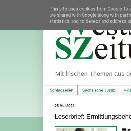
This site uses cookies from Google to de
are shared with Google along with perfo
statistics, and to detect and address a
Mit frischen Themen aus d
Schlagzeilen
Sächsische Justiz
Vid
25 Mai 2022
Leserbrief: Ermittlungsbeh
Wes