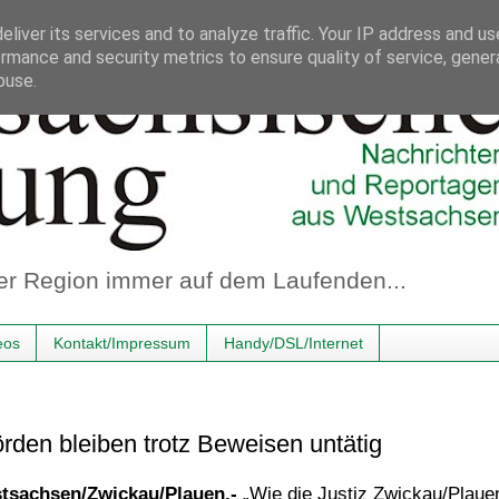
liver its services and to analyze traffic. Your IP address and u
rmance and security metrics to ensure quality of service, gene
buse.
er Region immer auf dem Laufenden...
eos
Kontakt/Impressum
Handy/DSL/Internet
örden bleiben trotz Beweisen untätig
tsachsen/Zwickau/Plauen.-
„Wie die Justiz Zwickau/Plaue