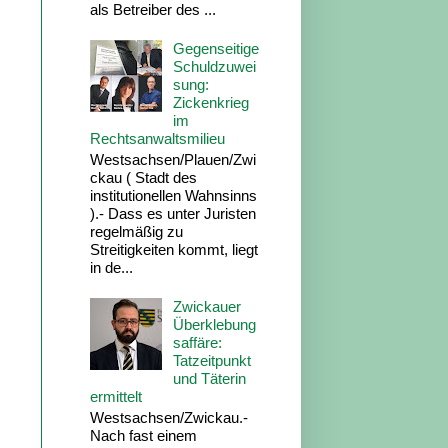
als Betreiber des ...
Gegenseitige
Schuldzuwei
sung:
Zickenkrieg
im
Rechtsanwaltsmilieu
Westsachsen/Plauen/Zwi
ckau ( Stadt des
institutionellen Wahnsinns
).- Dass es unter Juristen
regelmäßig zu
Streitigkeiten kommt, liegt
in de...
Zwickauer
Überklebung
saffäre:
Tatzeitpunkt
und Täterin
ermittelt
Westsachsen/Zwickau.-
Nach fast einem