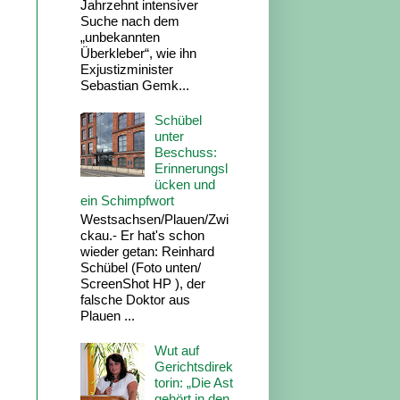
Jahrzehnt intensiver
Suche nach dem
„unbekannten
Überkleber“, wie ihn
Exjustizminister
Sebastian Gemk...
Schübel
unter
Beschuss:
Erinnerungsl
ücken und
ein Schimpfwort
Westsachsen/Plauen/Zwi
ckau.- Er hat's schon
wieder getan: Reinhard
Schübel (Foto unten/
ScreenShot HP ), der
falsche Doktor aus
Plauen ...
Wut auf
Gerichtsdirek
torin: „Die Ast
gehört in den