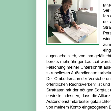
gege
Seri
Ich 
der 
Stra
Pers
wide
zum 
eing
augenscheinlich, von ihm gefälsch
bereits mehrjähriger Laufzeit wurd
Fälschung meiner Unterschrift aus
skrupellosen Außendienstmitarbeite
Der Ombudsmann der Versicherungen
öffentlichen Rechtsverkehr ist und 
Straftaten mit der nötigen Sorgfalt
erwirkte indessen, dass die Allian
Außendienstmitarbeiter gefälschte
von meinem Konto eingezogenen Be