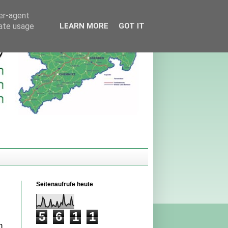
ser-agent
rate usage
LEARN MORE
GOT IT
Seitenaufrufe heute
5
6
1
1
n