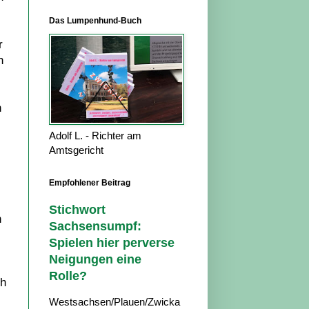
Das Lumpenhund-Buch
r
n
h
Adolf L. - Richter am
Amtsgericht
Empfohlener Beitrag
Stichwort
n
Sachsensumpf:
Spielen hier perverse
Neigungen eine
Rolle?
ch
Westsachsen/Plauen/Zwicka